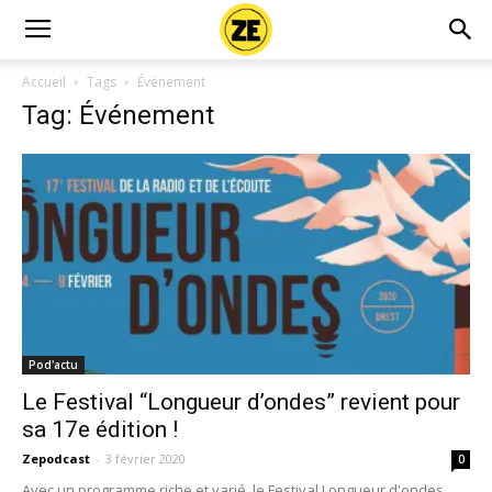
Accueil
Tags
Événement
Tag: Événement
Pod'actu
Le Festival “Longueur d’ondes” revient pour
sa 17e édition !
Zepodcast
-
3 février 2020
0
Avec un programme riche et varié, le Festival Longueur d'ondes