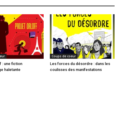
eur
Coups de coeur
 : une fiction
Les forces du désordre : dans les
e haletante
coulisses des manifestations