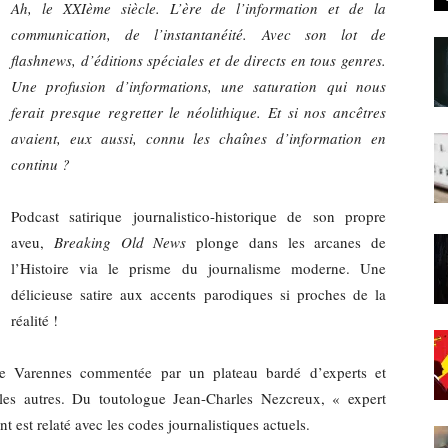
Ah, le XXIème siècle. L’ère de l’information et de la
:
communication, de l’instantanéité. Avec son lot de
flashnews, d’éditions spéciales et de directs en tous genres.
Une profusion d’informations, une saturation qui nous
ferait presque regretter le néolithique. Et si nos ancêtres
avaient, eux aussi, connu les chaînes d’information en
l'actualité
continu ?
Podcast satirique journalistico-historique de son propre
aveu,
Breaking Old News
plonge dans les arcanes de
l’Histoire via le prisme du journalisme moderne. Une
du
délicieuse satire aux accents parodiques si proches de la
réalité !
e de Varennes commentée par un plateau bardé d’experts et
e les autres. Du toutologue Jean-Charles Nezcreux, « expert
podcast
 est relaté avec les codes journalistiques actuels.