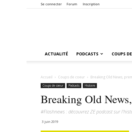
Se connecter
Forum
Inscription
ACTUALITÉ
PODCASTS
COUPS DE
Accueil
Coups de coeur
Breaking Old News, premie
Coups de coeur
Podcasts
Histoire
Breaking Old News, 
#Flashnews : découvrez ZE podcast sur l'histo
3 juin 2019