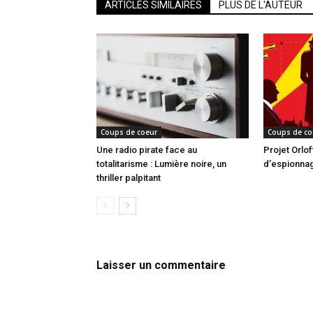
ARTICLES SIMILAIRES
PLUS DE L'AUTEUR
Coups de coeur
Coups de co
Une radio pirate face au
Projet Orloff
totalitarisme : Lumière noire, un
d’espionnag
thriller palpitant
Laisser un commentaire