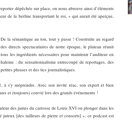
reporter dépêchée sur place, on nous abreuve ainsi d’éléments
ur de la berline transportant le roi, « qui aurait été aperçue,
De la sémantique au ton, tout y passe ! Construite au regard
des directs spectaculaires de notre époque, le plateau réunit
tous les ingrédients nécessaires pour maintenir l’auditeur en
haleine : du sensationnalisme entrecoupé de reportages, des
petites phrases et des tics journalistiques.
é, à s’y méprendre. Avec son invité réac, son expert et bien
aux et (toujours) convié lors des grands événements !
couleur des jantes du carrosse de Louis XVI ou plonger dans les
juteux [des tailleurs de pierre et consorts] », ce podcast est