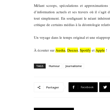
Mêlant scoops, spéculations et approximation
d’information actuels et ses travers où il s’agit
tout simplement. En soulignant le néant inhéren
critique de certains médias à la déontologie relati
Un voyage dans le temps original et une réappropri
À écouter sur
Ausha
,
Deezer
,
Spotify
et
Apple
!
TAGS
Humour
Journalisme
Facebook
Partager