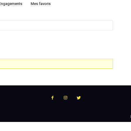
Engagements
Mes favoris
:
l'actualité
du
podcast