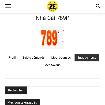
Nhà Cái 789P
Profil
Sujets démarrés
Mes réponses
Engagements
Mes favoris
Mes sujets engagés