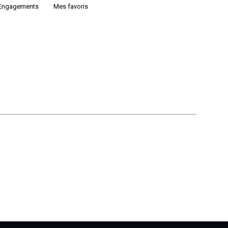
Engagements
Mes favoris
:
l'actualité
du
podcast