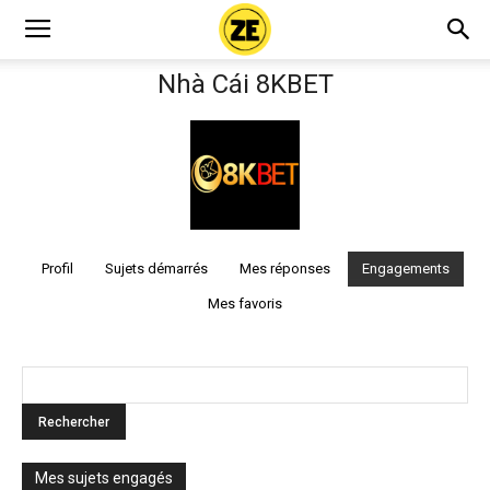
Nhà Cái 8KBET
Profil
Sujets démarrés
Mes réponses
Engagements
Mes favoris
Mes sujets engagés