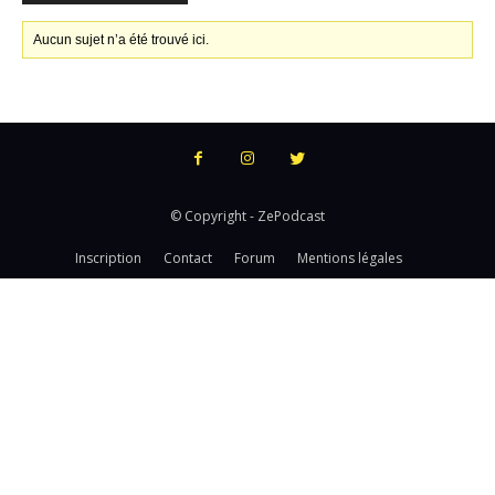
Aucun sujet n’a été trouvé ici.
© Copyright - ZePodcast
Inscription
Contact
Forum
Mentions légales