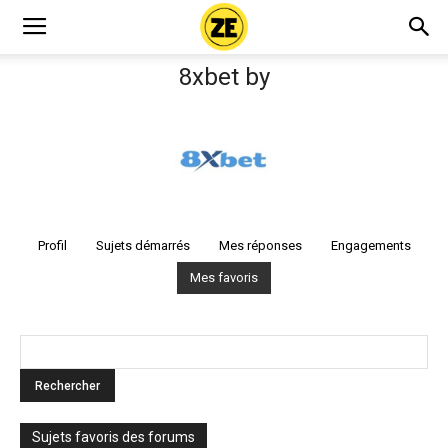
8xbet by
Profil
Sujets démarrés
Mes réponses
Engagements
Mes favoris
Sujets favoris des forums