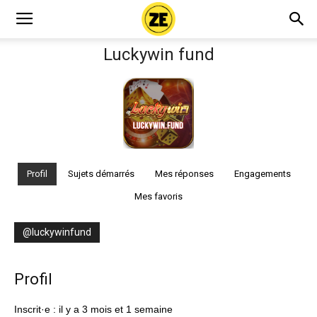
Luckywin fund
Profil
Sujets démarrés
Mes réponses
Engagements
Mes favoris
@luckywinfund
Profil
Inscrit·e : il y a 3 mois et 1 semaine