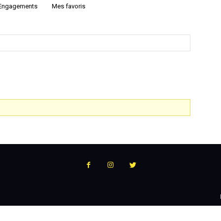
Engagements
Mes favoris
:
l'actualité
du
podcast