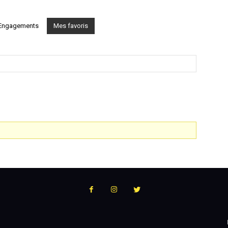
:
Engagements
Mes favoris
l'actualité
du
podcast