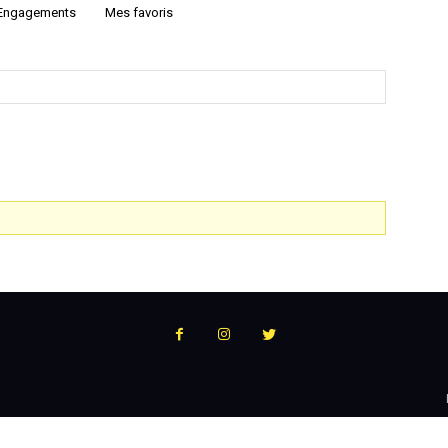
Engagements
Mes favoris
:
l'actualité
du
podcast