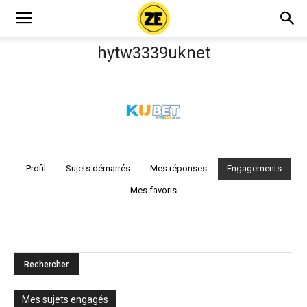
hytw3339uknet
Profil
Sujets démarrés
Mes réponses
Engagements
Mes favoris
Mes sujets engagés