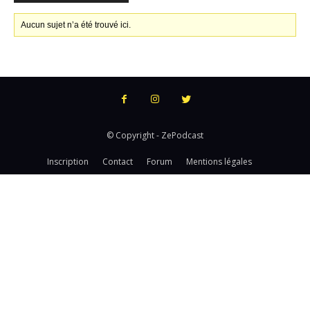
Aucun sujet n’a été trouvé ici.
© Copyright - ZePodcast
Inscription
Contact
Forum
Mentions légales