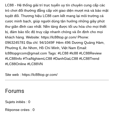
LC88 - Hệ thống giải trí trực tuyến uy tín chuyên cung cấp các
trò chơi đổi thưởng đẳng cấp với giao diện mượt mà và bảo mật
tuyệt đối. Thương hiệu LC88 cam kết mang lại môi trường cá
cược minh bạch, giúp người dùng tận hưởng những giây phút
thư giãn đỉnh cao nhất. Nền tảng được tối ưu hóa cho mọi thiết
bị, đảm bảo tốc độ truy cập nhanh chóng và ổn định cho mọi
khách hàng. Website: https://lc88top.gr.com/ Phone:
0963245781 Địa chỉ: 94/1049F Hẻm 496 Dương Quảng Hàm,
Phường 6, An Nhơn, Hồ Chí Minh, Việt Nam Email:
lc88topgrcom@gmail.com Tags: #LC88 #lc88 #LC88Review
#LC88Info #TraiNghiemLC88 #DanhGiaLC88 #LC88Trend
#LC88Online #LC88VN
Site web :
https://lc88top.gr.com/
Forums
Sujets initiés : 0
Réponse crées : 0