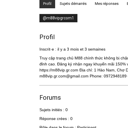
Profil
Sujets démarrés
Mes réponses
@m88vipgrcom1
Profil
Inscrit·e : il y a 3 mois et 3 semaines
Truy cập trang chủ
M88
chính thức không bị chặn
đỉnh cao. Đăng ký nhận ngay khuyến mãi 150% và 
https://m88vip.gr.com
Địa chỉ: 1 Hào Nam, Chợ D
m88vip.gr.com@gmail.com Phone: 0972948189
Forums
Sujets initiés : 0
Réponse crées : 0
Rôle dans le forum : Participant