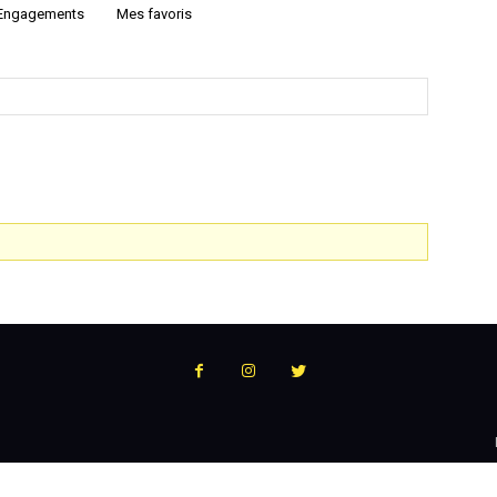
Engagements
Mes favoris
:
l'actualité
du
podcast