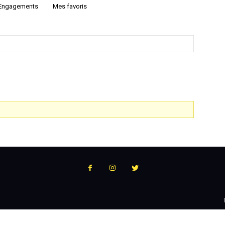
Engagements
Mes favoris
:
l'actualité
du
podcast