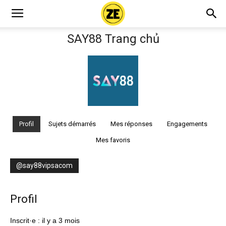
SAY88 Trang chủ
Profil
Sujets démarrés
Mes réponses
Engagements
Mes favoris
@say88vipsacom
Profil
Inscrit·e : il y a 3 mois