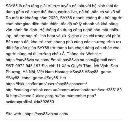
SAY88
là nền tảng giải trí trực tuyến nổi bật với hệ sinh thái đa
dạng gồm cá cược thể thao, casino live, nổ hũ, bắn cá và xổ số.
Ra mắt từ khoảng năm 2020, SAY88 nhanh chóng thu hút người
chơi nhờ giao diện thân thiện, tốc độ xử lý nhanh và khả năng
vận hành ổn định. Hệ thống áp dụng công nghệ bảo mật nhiều
lớp, hỗ trợ nạp rút linh hoạt và xử lý giao dịch chỉ trong vài phút.
Bên cạnh đó, kho trò chơi phong phú cùng các chương trình ưu
đãi hấp dẫn giúp SAY88 trở thành lựa chọn đáng cân nhắc cho
người dùng tại thị trường châu Á. Thông tin: Website:
https://say88vip.sa.com/
Email: say88vip.sa.com@gmail.com
SĐT: 0972 948 197 Địa chỉ: 11 Xóm Quyết Tâm, Ích Vịnh, Đan
Phượng, Hà Nội, Việt Nam Hastag: #Say88 #Say88_game
#Say88_cong_game #Say88_bet
https://bkk.tips/forums/users/say88vipsacom/
http://catalog.drobak.com.ua/communication/forum/user/285189
6/
http://school2-aksay.org.ru/forum/member.php?
action=profile&uid=392650
Site web :
https://say88vip.sa.com/