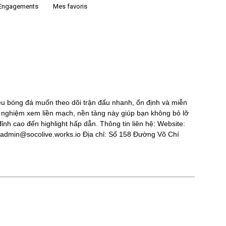
Engagements
Mes favoris
:
l'actualité
u bóng đá muốn theo dõi trận đấu nhanh, ổn định và miễn
ải nghiệm xem liền mạch, nền tảng này giúp bạn không bỏ lỡ
ỉnh cao đến highlight hấp dẫn. Thông tin liên hệ: Website:
admin@socolive.works.io Địa chỉ: Số 158 Đường Võ Chí
du
podcast