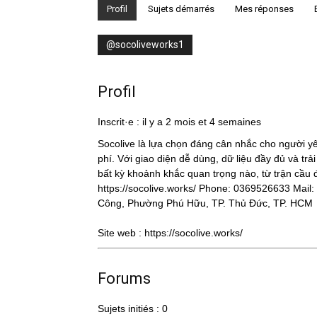
Profil
Sujets démarrés
Mes réponses
@socoliveworks1
Profil
Inscrit·e : il y a 2 mois et 4 semaines
Socolive
là lựa chọn đáng cân nhắc cho người yê
phí. Với giao diện dễ dùng, dữ liệu đầy đủ và tr
bất kỳ khoảnh khắc quan trọng nào, từ trận cầu đ
https://socolive.works/
Phone: 0369526633 Mail: 
Công, Phường Phú Hữu, TP. Thủ Đức, TP. HCM
Site web :
https://socolive.works/
Forums
Sujets initiés : 0