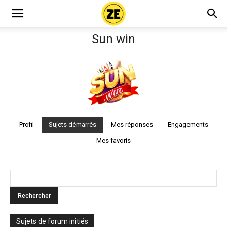
Sun win
Profil
Sujets démarrés
Mes réponses
Engagements
Mes favoris
Sujets de forum initiés