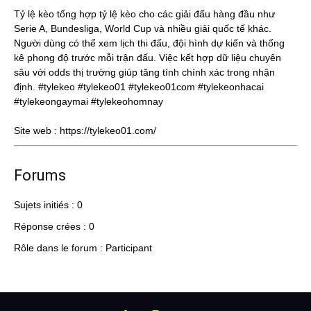
Tỷ lệ kèo tổng hợp tỷ lệ kèo cho các giải đấu hàng đầu như
Serie A, Bundesliga, World Cup và nhiều giải quốc tế khác.
Người dùng có thể xem lịch thi đấu, đội hình dự kiến và thống
kê phong độ trước mỗi trận đấu. Việc kết hợp dữ liệu chuyên
sâu với odds thị trường giúp tăng tính chính xác trong nhận
định. #tylekeo #tylekeo01 #tylekeo01com #tylekeonhacai
#tylekeongaymai #tylekeohomnay
Site web :
https://tylekeo01.com/
Forums
Sujets initiés : 0
Réponse crées : 0
Rôle dans le forum : Participant