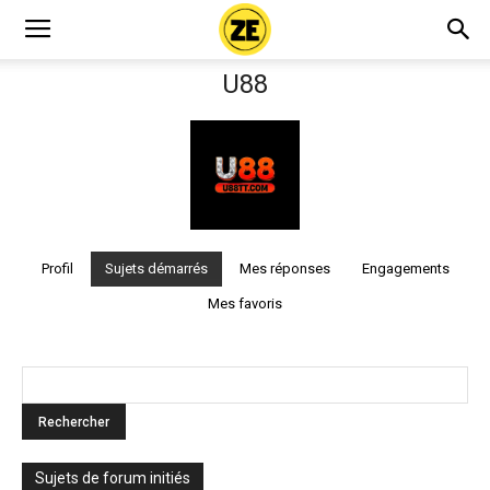
U88
Profil
Sujets démarrés
Mes réponses
Engagements
Mes favoris
Sujets de forum initiés