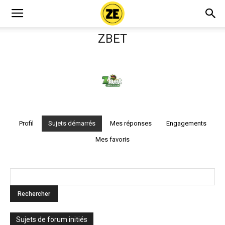
ZBET
Profil
Sujets démarrés
Mes réponses
Engagements
Mes favoris
Sujets de forum initiés