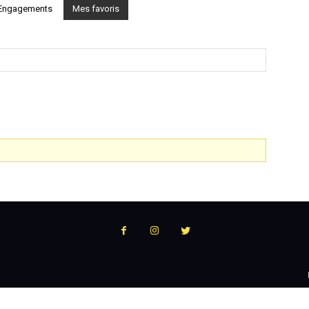
Engagements
Mes favoris
:
l'actualité
du
podcast