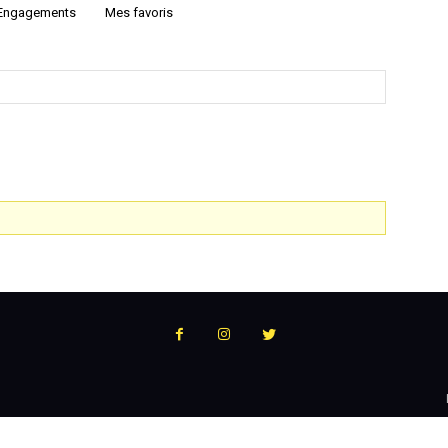
Engagements
Mes favoris
:
l'actualité
du
podcast