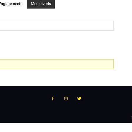
Engagements
Mes favoris
:
l'actualité
du
podcast