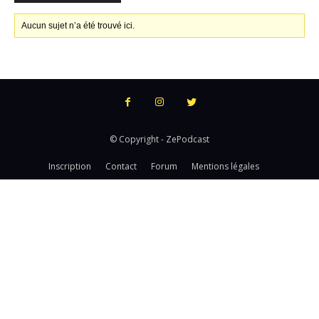
Aucun sujet n’a été trouvé ici.
© Copyright - ZePodcast
Inscription
Contact
Forum
Mentions légales