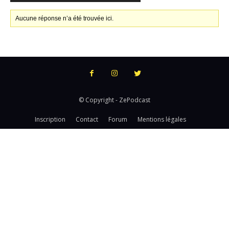
Aucune réponse n’a été trouvée ici.
© Copyright - ZePodcast
Inscription
Contact
Forum
Mentions légales