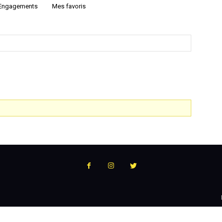
Engagements
Mes favoris
:
l'actualité
du
podcast