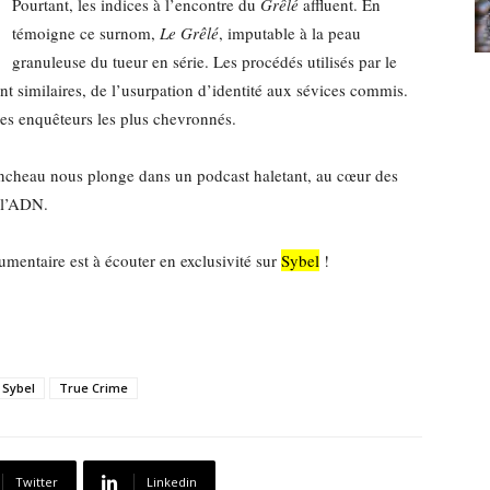
Pourtant, les indices à l’encontre du
Grêlé
affluent. En
témoigne ce surnom,
Le Grêlé
, imputable à la peau
granuleuse du tueur en série. Les procédés utilisés par le
nt similaires, de l’usurpation d’identité aux sévices commis.
es enquêteurs les plus chevronnés.
ancheau nous plonge dans un podcast haletant, au cœur des
 l’ADN.
umentaire est à écouter en exclusivité sur
Sybel
!
Sybel
True Crime
Twitter
Linkedin