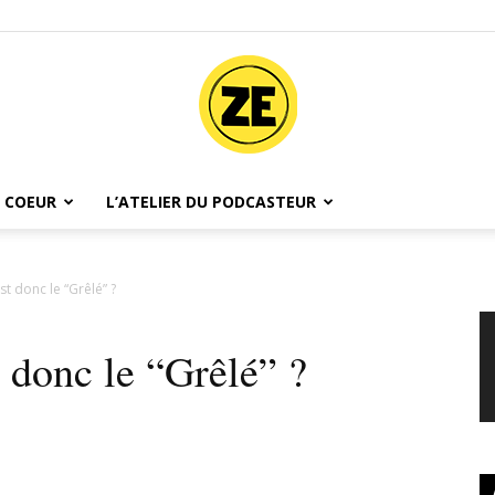
 COEUR
L’ATELIER DU PODCASTEUR
Ze
st donc le “Grêlé” ?
 donc le “Grêlé” ?
Podcast