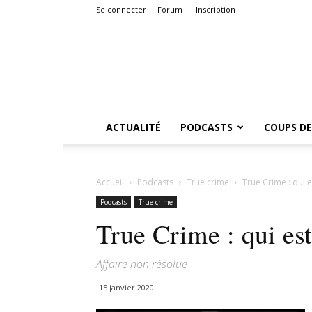
Se connecter
Forum
Inscription
ACTUALITÉ
PODCASTS
COUPS DE
Accueil
Podcasts
True crime
True Crime : qui e
Podcasts
True crime
True Crime : qui est
Affaire non résolue
15 janvier 2020