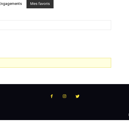
Engagements
Mes favoris
:
l'actualité
du
podcast