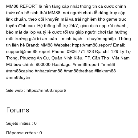
MM88 REPORT là nền tảng cập nhật thông tin cá cược chính
thức của hệ sinh thái
MM88
, nơi người chơi dễ dàng truy cập
link chuẩn, theo dõi khuyến mãi và trải nghiệm kho game trực
tuyến đỉnh cao. Hệ thống hỗ trợ 24/7, giao dịch nạp rút nhanh,
bảo mật đa lớp và tỷ lệ cược tối ưu giúp người chơi tận hưởng
môi trường giải trí an toàn – minh bạch – chuyên nghiệp. Thông
tin liên hệ Brand: MM88 Website:
https://mm88.report/
Email:
support@mm88.report Phone: 0906 771 423 Địa chỉ: 129 Lý Tự
Trọng, Phường An Cư, Quận Ninh Kiều, TP. Cần Thơ, Việt Nam
Mã bưu chính: 900000 Hashtags: #mm88report #mm88
#mm88casino #nhacaimm88 #mm88thethao #linkmm88
#mm88uytin
Site web :
https://mm88.report/
Forums
Sujets initiés : 0
Réponse crées : 0