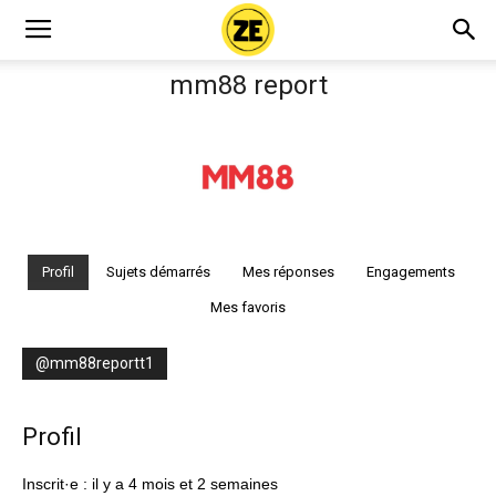
mm88 report
Profil
Sujets démarrés
Mes réponses
Engagements
Mes favoris
@mm88reportt1
Profil
Inscrit·e : il y a 4 mois et 2 semaines