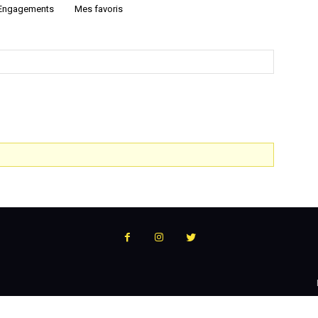
Engagements
Mes favoris
:
l'actualité
du
podcast