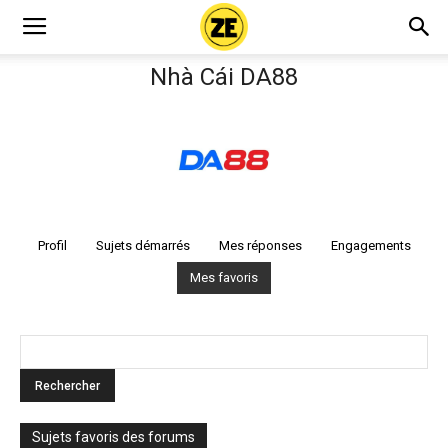
Nhà Cái DA88
Profil
Sujets démarrés
Mes réponses
Engagements
Mes favoris
Sujets favoris des forums