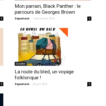
Mon parrain, Black Panther : le
.
parcours de Georges Brown
Zepodcast
-
1 décembre 2019
0
0
Société
La route du bled, un voyage
folklorique !
Zepodcast
-
20 juin 2019
0
0