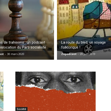
:
l'actualité
ns de trahisons : un podcast
La route du bled, un voyage
dislocation du Parti socialiste
folklorique !
ast
-
30 mars 2020
Zepodcast
-
20 juin 2019
du
podcast
Société